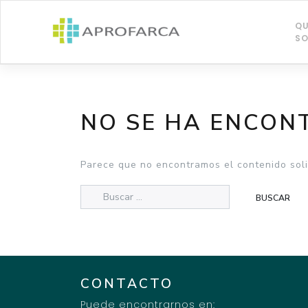
Saltar
al
QU
contenido
S
NO SE HA ENCON
Parece que no encontramos el contenido soli
CONTACTO
Puede encontrarnos en: