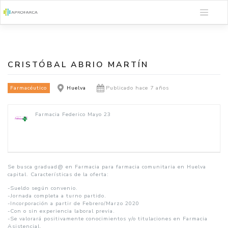
Saltar
al
contenido
CRISTÓBAL ABRIO MARTÍN
Farmacéutico
Huelva
Publicado hace 7 años
Farmacia Federico Mayo 23
Se busca graduad@ en Farmacia para farmacia comunitaria en Huelva
capital. Características de la oferta:
-Sueldo según convenio.
-Jornada completa a turno partido.
-Incorporación a partir de Febrero/Marzo 2020
-Con o sin experiencia laboral previa.
-Se valorará positivamente conocimientos y/o titulaciones en Farmacia
Asistencial.