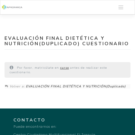
Saltar
al
contenido
EVALUACIÓN FINAL DIETÉTICA Y
NUTRICIÓN(DUPLICADO) CUESTIONARIO
Por favor, matricúlate en
curso
antes de realizar este
cuestionario.
Volver a:
EVALUACIÓN FINAL DIETÉTICA Y NUTRICIÓN(Duplicado)
CONTACTO
Puede encontrarnos en:
Centro Ciudadano Multifuncional El Tranvía