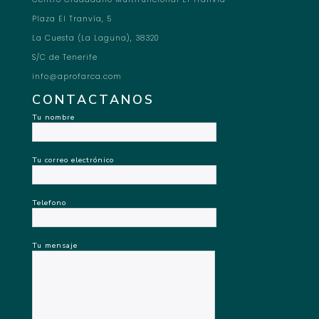
Plaza El Tranvía, 5
La Cuesta (La Laguna), 38320
S/C de Tenerife
info@aprofarca.com
CONTACTANOS
Tu nombre
Tu correo electrónico
Telefono
Tu mensaje