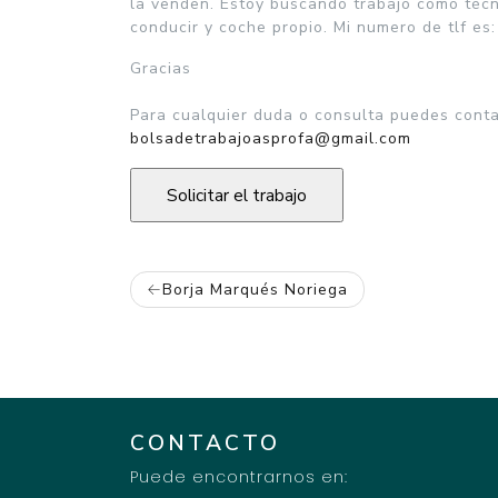
la venden. Estoy buscando trabajo como técn
conducir y coche propio. Mi numero de tlf e
Gracias
Para cualquier duda o consulta puedes contac
bolsadetrabajoasprofa@gmail.com
NAVEGACIÓN
Borja Marqués Noriega
DE
ENTRADAS
CONTACTO
Puede encontrarnos en: