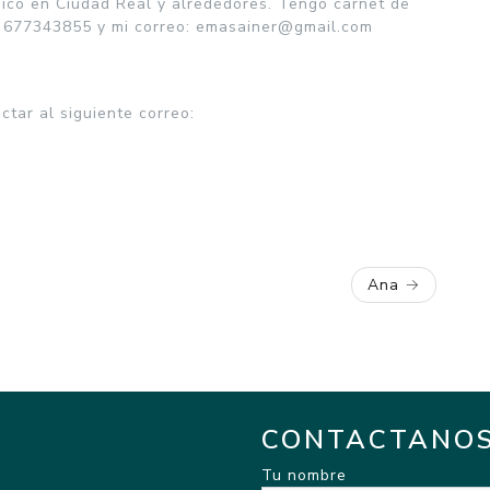
ico en Ciudad Real y alrededores. Tengo carnet de
s: 677343855 y mi correo: emasainer@gmail.com
tar al siguiente correo:
Ana
CONTACTANO
Tu nombre