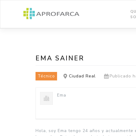
Saltar
al
QU
contenido
S
EMA SAINER
Técnico
Ciudad Real
Publicado h
Ema
Hola, soy Ema tengo 24 años y actualmente 