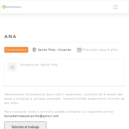
Saltar
al
contenido
ANA
Farmacéutico
Santa Pola, Alicante
Publicado hace 6 años
Farmacia en Santa Pola
Necesitamos farmacéutico para cubrir vacaciones, contrato de 6 meses (de
mayo a octubre) a jornada completa. Imprescindible experiencia mínima de
dos años.
Para cualquier duda o consulta puedes contactar al siguiente correo:
bolsadetrabajoasprofa@gmail.com